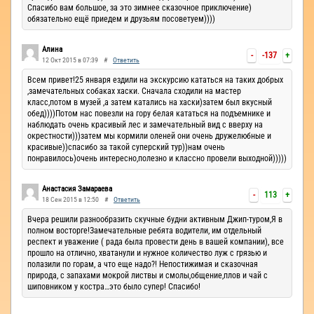
Спасибо вам большое, за это зимнее сказочное приключение)
обязательно ещё приедем и друзьям посоветуем))))
Алина
-
-137
+
12 Окт 2015 в 07:39
#
Ответить
Всем привет!25 января ездили на экскурсию кататься на таких добрых
,замечательных собаках хаски. Сначала сходили на мастер
класс,потом в музей ,а затем катались на хаски)затем был вкусный
обед))))Потом нас повезли на гору белая кататься на подъемнике и
наблюдать очень красивый лес и замечательный вид с вверху на
окрестности)))затем мы кормили оленей они очень дружелюбные и
красивые))спасибо за такой суперский тур))нам очень
понравилось)очень интересно,полезно и классно провели выходной)))))
Анастасия Замараева
-
113
+
18 Сен 2015 в 12:50
#
Ответить
Вчера решили разнообразить скучные будни активным Джип-туром,Я в
полном восторге!Замечательные ребята водители, им отдельный
респект и уважение ( рада была провести день в вашей компании), все
прошло на отлично, хватанули и нужное количество луж с грязью и
полазили по горам, а что еще надо?! Непостижимая и сказочная
природа, с запахами мокрой листвы и смолы,общение,плов и чай с
шиповником у костра…это было супер! Спасибо!