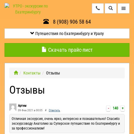
8 (908) 906 58 64
Путешествия
по
Екатеринбургу
Путешествия по Екатеринбургу и Уралу
и
Уралу
Скачать прайс-лист
Минералогические
экскурсии
Контакты
Отзывы
Отзывы
Контакты
Квесты
Артем
-
140
+
09 Фев 2021 в 00:05
#
Ответить
Эксклюзив
Отличная экскурсия, очень ярко, интересно и познавательно! Спасибо
экскурсоводу Анатолию за Суперское путешествие по Екатеринбургу и
за профессионализм!
Оленьи