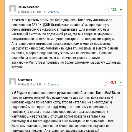
Ручьи
Ольга Кагилева
-
123
+
27 Ноя 2017 в 14:39
#
Ответить
Хочется выразить огромную благодарность Киселеву Анатолию от
пенсионеров ГАУ "КЦСОН Октябрьского района" за проведенную
очень интересную экскурсию в подземелье. Для многих это был
настоящий экстрим по подземной реке, где мы впервые увидели и
почувствовали на себе замкнутое пространство под нашим городом.
Анатолий очень интересно рассказывал нам о многих подземных
маршрутах наших рек, помогал нам одевать костюмы и вместе с нами
смеялся, в дороге подавал руку, чтобы мы не оступились. Большое
спасибо за познавательную и исторически увлекательную
экскурсию.Мы готовы пройтись по более сложному маршруту. До новых
встреч!
Анастасия
-
-371
+
10 Янв 2017 в 14:40
#
Ответить
Ух! Ездили недавно на оленьи ручьи, спасибо Анатолию Киселёву! Было
просто замечательно! Нас разделили на две группы, пока одна из 4
человек ходила по малому кругу, вторая каталась на снегоходах)))
подвесной мост, просто отпад) минут пять по нему не решалась
пройтись) а скала ангела в снежное время года, завораживает)
нагулялись, нафоткались от души) потом поехали кататься на
снегоходах! Я такого адреналина ещё никогда не испытывала!!! Все
было замечательно, хоть нас и было восемь человек, скучать не
приходилось никому) Анатолий так здорово рассказывал)