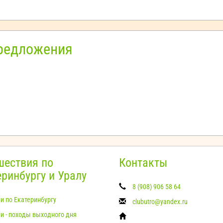
предложения
шествия по
Контакты
еринбургу и Уралу
8 (908) 906 58 64
и по Екатеринбургу
clubutro@yandex.ru
и - походы выходного дня