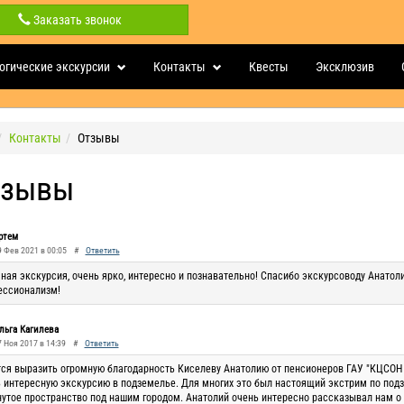
Заказать звонок
огические экскурсии
Контакты
Квесты
Эксклюзив
Контакты
Отзывы
тзывы
ртем
9 Фев 2021 в 00:05
#
Ответить
ная экскурсия, очень ярко, интересно и познавательно! Спасибо экскурсоводу Анатоли
ессионализм!
льга Кагилева
7 Ноя 2017 в 14:39
#
Ответить
ся выразить огромную благодарность Киселеву Анатолию от пенсионеров ГАУ "КЦСОН 
 интересную экскурсию в подземелье. Для многих это был настоящий экстрим по подз
утое пространство под нашим городом. Анатолий очень интересно рассказывал нам о