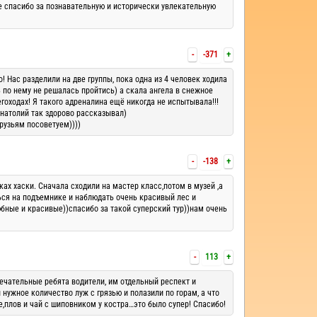
е спасибо за познавательную и исторически увлекательную
-
-371
+
! Нас разделили на две группы, пока одна из 4 человек ходила
ть по нему не решалась пройтись) а скала ангела в снежное
гоходах! Я такого адреналина ещё никогда не испытывала!!!
Анатолий так здорово рассказывал)
рузьям посоветуем))))
-
-138
+
ах хаски. Сначала сходили на мастер класс,потом в музей ,а
ться на подъемнике и наблюдать очень красивый лес и
бные и красивые))спасибо за такой суперский тур))нам очень
-
113
+
ечательные ребята водители, им отдельный респект и
 нужное количество луж с грязью и полазили по горам, а что
,плов и чай с шиповником у костра…это было супер! Спасибо!