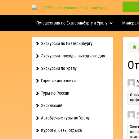
Путешествия по Екатеринбургу и Уралу
Минерал
Экскурсии по Екатеринбургу
Экскурсии - походы выходного дня
О
Экскурсии по Уралу
Горячие источники
А
0
Туры по России
Отлич
проф
Эксклюзив!
О
Автобусные туры по Уралу
2
Хочет
Курорты, базы отдыха
очень
замкн