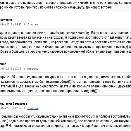
мы и вместе с нами смеялся, в дороге подавал руку, чтобы мы не оступились. Большо
рсию.Мы готовы пройтись по более сложному маршруту. До новых встреч!
настасия
0 Янв 2017 в 14:40
#
Ответить
здили недавно на оленьи ручьи, спасибо Анатолию Киселёву! Было просто замечательно
лому кругу, вторая каталась на снегоходах))) подвесной мост, просто отпад) минут пя
 года, завораживает) нагулялись, нафоткались от души) потом поехали кататься на сне
ыло замечательно, хоть нас и было восемь человек, скучать не приходилось никому) 
бо вам большое, за это зимнее сказочное приключение) обязательно ещё приедем и д
лина
 Окт 2015 в 07:39
#
Ответить
привет!25 января ездили на экскурсию кататься на таких добрых ,замечательных собак
 катались на хаски)затем был вкусный обед))))Потом нас повезли на гору белая ката
ательный вид с вверху на окрестности)))затем мы кормили оленей они очень дружелю
вилось)очень интересно,полезно и классно провели выходной)))))
настасия Замараева
8 Сен 2015 в 12:50
#
Ответить
 решили разнообразить скучные будни активным Джип-туром,Я в полном восторге!Зам
ние ( рада была провести день в вашей компании), все прошло на отлично, хватанули и
адо?! Непостижимая и сказочная природа, с запахами мокрой листвы и смолы,общение