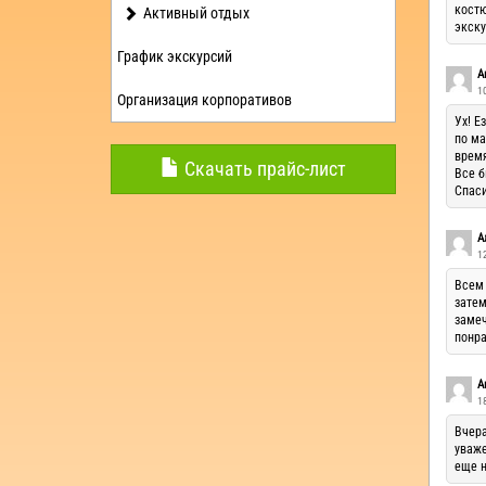
костю
Активный отдых
экску
График экскурсий
А
1
Организация корпоративов
Ух! Е
по ма
время
Скачать прайс-лист
Все б
Спаси
А
12
Всем 
затем
замеч
понра
А
1
Вчера
уваже
еще н