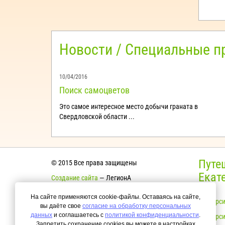
Новости / Специальные 
10/04/2016
Поиск самоцветов
Это самое интересное место добычи граната в
Свердловской области ...
Путе
© 2015 Все права защищены
Екат
Создание сайта
— ЛегионА
Согласие на обработку персональных
На сайте применяются cookie-файлы. Оставаясь на сайте,
Экскурси
данных
вы даёте свое
согласие на обработку персональных
данных
и соглашаетесь с
политикой конфиденциальности
.
Экскурси
Политика конфиденциальности
Запретить сохранение cookies вы можете в настройках