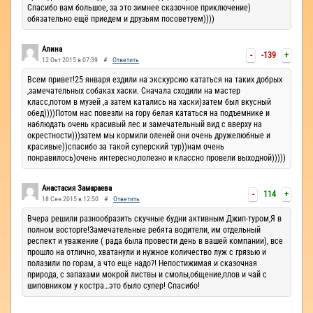
Спасибо вам большое, за это зимнее сказочное приключение)
обязательно ещё приедем и друзьям посоветуем))))
Алина
-
-139
+
12 Окт 2015 в 07:39
#
Ответить
Всем привет!25 января ездили на экскурсию кататься на таких добрых
,замечательных собаках хаски. Сначала сходили на мастер
класс,потом в музей ,а затем катались на хаски)затем был вкусный
обед))))Потом нас повезли на гору белая кататься на подъемнике и
наблюдать очень красивый лес и замечательный вид с вверху на
окрестности)))затем мы кормили оленей они очень дружелюбные и
красивые))спасибо за такой суперский тур))нам очень
понравилось)очень интересно,полезно и классно провели выходной)))))
Анастасия Замараева
-
114
+
18 Сен 2015 в 12:50
#
Ответить
Вчера решили разнообразить скучные будни активным Джип-туром,Я в
полном восторге!Замечательные ребята водители, им отдельный
респект и уважение ( рада была провести день в вашей компании), все
прошло на отлично, хватанули и нужное количество луж с грязью и
полазили по горам, а что еще надо?! Непостижимая и сказочная
природа, с запахами мокрой листвы и смолы,общение,плов и чай с
шиповником у костра…это было супер! Спасибо!