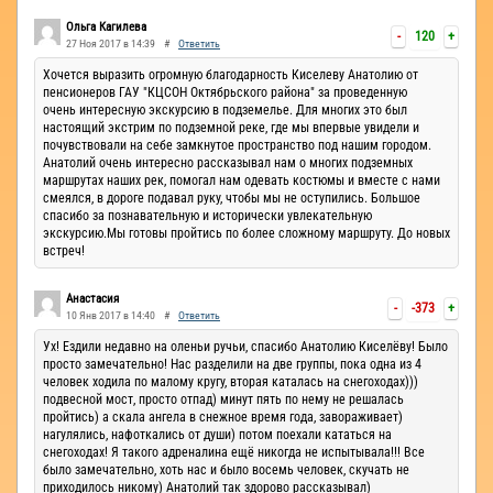
Ручьи
Ольга Кагилева
-
120
+
27 Ноя 2017 в 14:39
#
Ответить
Хочется выразить огромную благодарность Киселеву Анатолию от
пенсионеров ГАУ "КЦСОН Октябрьского района" за проведенную
очень интересную экскурсию в подземелье. Для многих это был
настоящий экстрим по подземной реке, где мы впервые увидели и
почувствовали на себе замкнутое пространство под нашим городом.
Анатолий очень интересно рассказывал нам о многих подземных
маршрутах наших рек, помогал нам одевать костюмы и вместе с нами
смеялся, в дороге подавал руку, чтобы мы не оступились. Большое
спасибо за познавательную и исторически увлекательную
экскурсию.Мы готовы пройтись по более сложному маршруту. До новых
встреч!
Анастасия
-
-373
+
10 Янв 2017 в 14:40
#
Ответить
Ух! Ездили недавно на оленьи ручьи, спасибо Анатолию Киселёву! Было
просто замечательно! Нас разделили на две группы, пока одна из 4
человек ходила по малому кругу, вторая каталась на снегоходах)))
подвесной мост, просто отпад) минут пять по нему не решалась
пройтись) а скала ангела в снежное время года, завораживает)
нагулялись, нафоткались от души) потом поехали кататься на
снегоходах! Я такого адреналина ещё никогда не испытывала!!! Все
было замечательно, хоть нас и было восемь человек, скучать не
приходилось никому) Анатолий так здорово рассказывал)