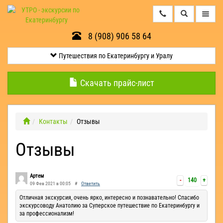
8 (908) 906 58 64
Путешествия
по
Екатеринбургу
Путешествия по Екатеринбургу и Уралу
и
Уралу
Скачать прайс-лист
Минералогические
экскурсии
Контакты
Отзывы
Отзывы
Контакты
Квесты
Артем
-
140
+
09 Фев 2021 в 00:05
#
Ответить
Эксклюзив
Отличная экскурсия, очень ярко, интересно и познавательно! Спасибо
экскурсоводу Анатолию за Суперское путешествие по Екатеринбургу и
за профессионализм!
Оленьи