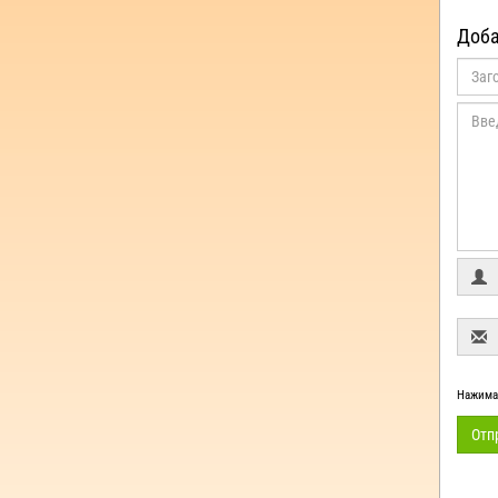
Доба
Нажимая
Отп