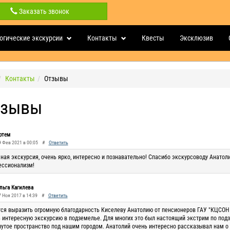
Заказать звонок
огические экскурсии
Контакты
Квесты
Эксклюзив
Контакты
Отзывы
тзывы
ртем
9 Фев 2021 в 00:05
#
Ответить
ная экскурсия, очень ярко, интересно и познавательно! Спасибо экскурсоводу Анатоли
ессионализм!
льга Кагилева
7 Ноя 2017 в 14:39
#
Ответить
ся выразить огромную благодарность Киселеву Анатолию от пенсионеров ГАУ "КЦСОН 
 интересную экскурсию в подземелье. Для многих это был настоящий экстрим по подз
утое пространство под нашим городом. Анатолий очень интересно рассказывал нам о