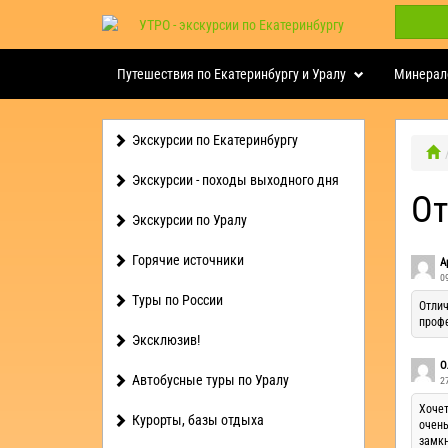
Путешествия по Екатеринбургу и Уралу
Минерал
Экскурсии по Екатеринбургу
Экскурсии - походы выходного дня
О
Экскурсии по Уралу
Горячие источники
А
0
Туры по России
Отлич
проф
Эксклюзив!
О
Автобусные туры по Уралу
2
Хочет
Курорты, базы отдыха
очень
замкн