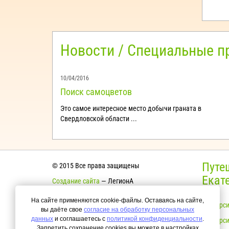
Новости / Специальные 
10/04/2016
Поиск самоцветов
Это самое интересное место добычи граната в
Свердловской области ...
Путе
© 2015 Все права защищены
Екат
Создание сайта
— ЛегионА
Согласие на обработку персональных
На сайте применяются cookie-файлы. Оставаясь на сайте,
Экскурси
данных
вы даёте свое
согласие на обработку персональных
данных
и соглашаетесь с
политикой конфиденциальности
.
Экскурси
Политика конфиденциальности
Запретить сохранение cookies вы можете в настройках