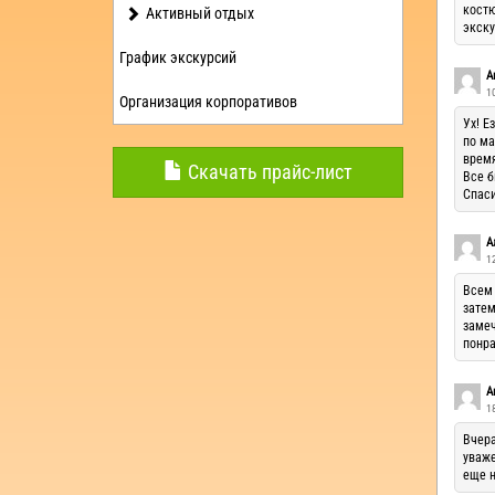
костю
Активный отдых
экску
График экскурсий
А
1
Организация корпоративов
Ух! Е
по ма
время
Скачать прайс-лист
Все б
Спаси
А
12
Всем 
затем
замеч
понра
А
1
Вчера
уваже
еще н