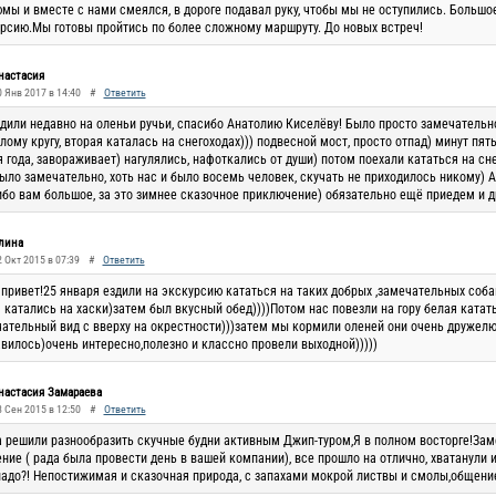
мы и вместе с нами смеялся, в дороге подавал руку, чтобы мы не оступились. Большо
рсию.Мы готовы пройтись по более сложному маршруту. До новых встреч!
настасия
0 Янв 2017 в 14:40
#
Ответить
здили недавно на оленьи ручьи, спасибо Анатолию Киселёву! Было просто замечательно
лому кругу, вторая каталась на снегоходах))) подвесной мост, просто отпад) минут пя
 года, завораживает) нагулялись, нафоткались от души) потом поехали кататься на сне
ыло замечательно, хоть нас и было восемь человек, скучать не приходилось никому) 
бо вам большое, за это зимнее сказочное приключение) обязательно ещё приедем и д
лина
 Окт 2015 в 07:39
#
Ответить
привет!25 января ездили на экскурсию кататься на таких добрых ,замечательных собак
 катались на хаски)затем был вкусный обед))))Потом нас повезли на гору белая ката
ательный вид с вверху на окрестности)))затем мы кормили оленей они очень дружелю
вилось)очень интересно,полезно и классно провели выходной)))))
настасия Замараева
8 Сен 2015 в 12:50
#
Ответить
 решили разнообразить скучные будни активным Джип-туром,Я в полном восторге!Зам
ние ( рада была провести день в вашей компании), все прошло на отлично, хватанули и
адо?! Непостижимая и сказочная природа, с запахами мокрой листвы и смолы,общение