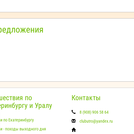
предложения
шествия по
Контакты
еринбургу и Уралу
8 (908) 906 58 64
и по Екатеринбургу
clubutro@yandex.ru
и - походы выходного дня