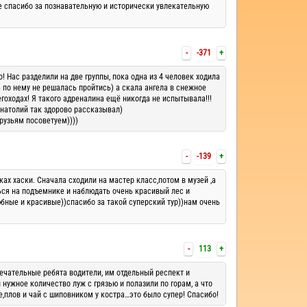
е спасибо за познавательную и исторически увлекательную
-
-371
+
! Нас разделили на две группы, пока одна из 4 человек ходила
ть по нему не решалась пройтись) а скала ангела в снежное
гоходах! Я такого адреналина ещё никогда не испытывала!!!
Анатолий так здорово рассказывал)
рузьям посоветуем))))
-
-139
+
ах хаски. Сначала сходили на мастер класс,потом в музей ,а
ться на подъемнике и наблюдать очень красивый лес и
бные и красивые))спасибо за такой суперский тур))нам очень
-
113
+
ечательные ребята водители, им отдельный респект и
 нужное количество луж с грязью и полазили по горам, а что
,плов и чай с шиповником у костра…это было супер! Спасибо!