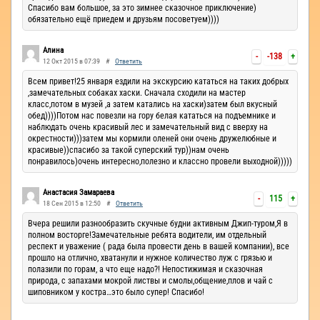
Спасибо вам большое, за это зимнее сказочное приключение)
обязательно ещё приедем и друзьям посоветуем))))
Алина
-
-138
+
12 Окт 2015 в 07:39
#
Ответить
Всем привет!25 января ездили на экскурсию кататься на таких добрых
,замечательных собаках хаски. Сначала сходили на мастер
класс,потом в музей ,а затем катались на хаски)затем был вкусный
обед))))Потом нас повезли на гору белая кататься на подъемнике и
наблюдать очень красивый лес и замечательный вид с вверху на
окрестности)))затем мы кормили оленей они очень дружелюбные и
красивые))спасибо за такой суперский тур))нам очень
понравилось)очень интересно,полезно и классно провели выходной)))))
Анастасия Замараева
-
115
+
18 Сен 2015 в 12:50
#
Ответить
Вчера решили разнообразить скучные будни активным Джип-туром,Я в
полном восторге!Замечательные ребята водители, им отдельный
респект и уважение ( рада была провести день в вашей компании), все
прошло на отлично, хватанули и нужное количество луж с грязью и
полазили по горам, а что еще надо?! Непостижимая и сказочная
природа, с запахами мокрой листвы и смолы,общение,плов и чай с
шиповником у костра…это было супер! Спасибо!