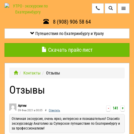
8 (908) 906 58 64
Путешествия
по
Екатеринбургу
Путешествия по Екатеринбургу и Уралу
и
Уралу
Скачать прайс-лист
Минералогические
экскурсии
Контакты
Отзывы
Отзывы
Контакты
Квесты
Артем
-
141
+
09 Фев 2021 в 00:05
#
Ответить
Эксклюзив
Отличная экскурсия, очень ярко, интересно и познавательно! Спасибо
экскурсоводу Анатолию за Суперское путешествие по Екатеринбургу и
за профессионализм!
Оленьи