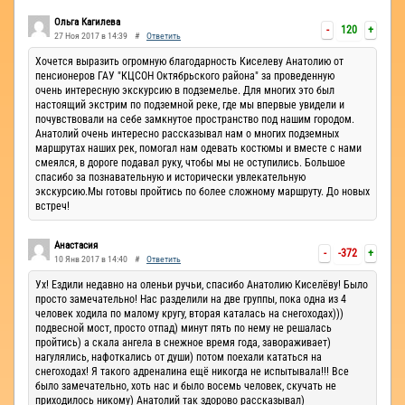
Ручьи
Ольга Кагилева
-
120
+
27 Ноя 2017 в 14:39
#
Ответить
Хочется выразить огромную благодарность Киселеву Анатолию от
пенсионеров ГАУ "КЦСОН Октябрьского района" за проведенную
очень интересную экскурсию в подземелье. Для многих это был
настоящий экстрим по подземной реке, где мы впервые увидели и
почувствовали на себе замкнутое пространство под нашим городом.
Анатолий очень интересно рассказывал нам о многих подземных
маршрутах наших рек, помогал нам одевать костюмы и вместе с нами
смеялся, в дороге подавал руку, чтобы мы не оступились. Большое
спасибо за познавательную и исторически увлекательную
экскурсию.Мы готовы пройтись по более сложному маршруту. До новых
встреч!
Анастасия
-
-372
+
10 Янв 2017 в 14:40
#
Ответить
Ух! Ездили недавно на оленьи ручьи, спасибо Анатолию Киселёву! Было
просто замечательно! Нас разделили на две группы, пока одна из 4
человек ходила по малому кругу, вторая каталась на снегоходах)))
подвесной мост, просто отпад) минут пять по нему не решалась
пройтись) а скала ангела в снежное время года, завораживает)
нагулялись, нафоткались от души) потом поехали кататься на
снегоходах! Я такого адреналина ещё никогда не испытывала!!! Все
было замечательно, хоть нас и было восемь человек, скучать не
приходилось никому) Анатолий так здорово рассказывал)