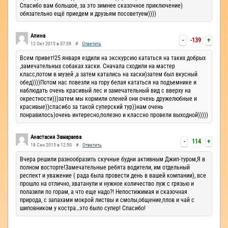
Спасибо вам большое, за это зимнее сказочное приключение)
обязательно ещё приедем и друзьям посоветуем))))
Алина
-
-139
+
12 Окт 2015 в 07:39
#
Ответить
Всем привет!25 января ездили на экскурсию кататься на таких добрых
,замечательных собаках хаски. Сначала сходили на мастер
класс,потом в музей ,а затем катались на хаски)затем был вкусный
обед))))Потом нас повезли на гору белая кататься на подъемнике и
наблюдать очень красивый лес и замечательный вид с вверху на
окрестности)))затем мы кормили оленей они очень дружелюбные и
красивые))спасибо за такой суперский тур))нам очень
понравилось)очень интересно,полезно и классно провели выходной)))))
Анастасия Замараева
-
114
+
18 Сен 2015 в 12:50
#
Ответить
Вчера решили разнообразить скучные будни активным Джип-туром,Я в
полном восторге!Замечательные ребята водители, им отдельный
респект и уважение ( рада была провести день в вашей компании), все
прошло на отлично, хватанули и нужное количество луж с грязью и
полазили по горам, а что еще надо?! Непостижимая и сказочная
природа, с запахами мокрой листвы и смолы,общение,плов и чай с
шиповником у костра…это было супер! Спасибо!