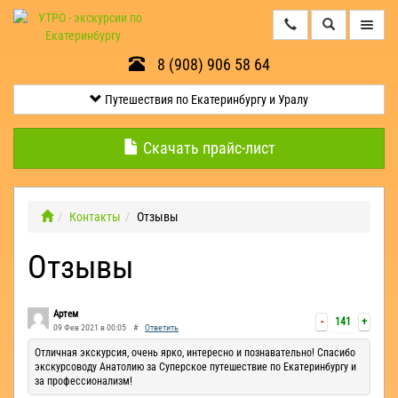
8 (908) 906 58 64
Путешествия
по
Екатеринбургу
Путешествия по Екатеринбургу и Уралу
и
Уралу
Скачать прайс-лист
Минералогические
экскурсии
Контакты
Отзывы
Отзывы
Контакты
Квесты
Артем
-
141
+
09 Фев 2021 в 00:05
#
Ответить
Эксклюзив
Отличная экскурсия, очень ярко, интересно и познавательно! Спасибо
экскурсоводу Анатолию за Суперское путешествие по Екатеринбургу и
за профессионализм!
Оленьи