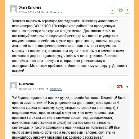
Ручьи
Ольга Кагилева
-
120
+
27 Ноя 2017 в 14:39
#
Ответить
Хочется выразить огромную благодарность Киселеву Анатолию от
пенсионеров ГАУ "КЦСОН Октябрьского района" за проведенную
очень интересную экскурсию в подземелье. Для многих это был
настоящий экстрим по подземной реке, где мы впервые увидели и
почувствовали на себе замкнутое пространство под нашим городом.
Анатолий очень интересно рассказывал нам о многих подземных
маршрутах наших рек, помогал нам одевать костюмы и вместе с нами
смеялся, в дороге подавал руку, чтобы мы не оступились. Большое
спасибо за познавательную и исторически увлекательную
экскурсию.Мы готовы пройтись по более сложному маршруту. До новых
встреч!
Анастасия
-
-376
+
10 Янв 2017 в 14:40
#
Ответить
Ух! Ездили недавно на оленьи ручьи, спасибо Анатолию Киселёву! Было
просто замечательно! Нас разделили на две группы, пока одна из 4
человек ходила по малому кругу, вторая каталась на снегоходах)))
подвесной мост, просто отпад) минут пять по нему не решалась
пройтись) а скала ангела в снежное время года, завораживает)
нагулялись, нафоткались от души) потом поехали кататься на
снегоходах! Я такого адреналина ещё никогда не испытывала!!! Все
было замечательно, хоть нас и было восемь человек, скучать не
приходилось никому) Анатолий так здорово рассказывал)