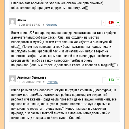
Спасибо вам большое, за это зимнее сказочное приключение)
обязательно ещё приедем и друзьям посоветуем))))
Алина
-
-139
+
12 Окт 2015 в 07:39
#
Ответить
Всем привет!25 января ездили на экскурсию кататься на таких добрых
,замечательных собаках хаски. Сначала сходили на мастер
класс,потом в музей ,а затем катались на хаски)затем был вкусный
обед))))Потом нас повезли на гору белая кататься на подъемнике и
наблюдать очень красивый лес и замечательный вид с вверху на
окрестности)))затем мы кормили оленей они очень дружелюбные и
красивые))спасибо за такой суперский тур))нам очень
понравилось)очень интересно,полезно и классно провели выходной)))))
Анастасия Замараева
-
113
+
18 Сен 2015 в 12:50
#
Ответить
Вчера решили разнообразить скучные будни активным Джип-туром,Я в
полном восторге!Замечательные ребята водители, им отдельный
респект и уважение ( рада была провести день в вашей компании), все
прошло на отлично, хватанули и нужное количество луж с грязью и
полазили по горам, а что еще надо?! Непостижимая и сказочная
природа, с запахами мокрой листвы и смолы,общение,плов и чай с
шиповником у костра…это было супер! Спасибо!