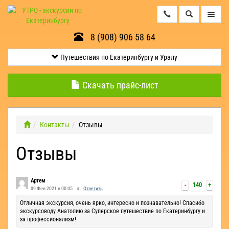
8 (908) 906 58 64
Путешествия
по
Екатеринбургу
Путешествия по Екатеринбургу и Уралу
и
Уралу
Скачать прайс-лист
Минералогические
экскурсии
Контакты
Отзывы
Отзывы
Контакты
Квесты
Артем
-
140
+
09 Фев 2021 в 00:05
#
Ответить
Эксклюзив
Отличная экскурсия, очень ярко, интересно и познавательно! Спасибо
экскурсоводу Анатолию за Суперское путешествие по Екатеринбургу и
за профессионализм!
Оленьи