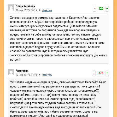
Ручьи
Ольга Кагилева
-
120
+
27 Ноя 2017 в 14:39
#
Ответить
Хочется выразить огромную благодарность Киселеву Анатолию от
пенсионеров ГАУ "КЦСОН Октябрьского района" за проведенную
очень интересную экскурсию в подземелье. Для многих это был
настоящий экстрим по подземной реке, где мы впервые увидели и
почувствовали на себе замкнутое пространство под нашим городом.
Анатолий очень интересно рассказывал нам о многих подземных
маршрутах наших рек, помогал нам одевать костюмы и вместе с нами
смеялся, в дороге подавал руку, чтобы мы не оступились. Большое
спасибо за познавательную и исторически увлекательную
экскурсию.Мы готовы пройтись по более сложному маршруту. До новых
встреч!
Анастасия
-
-376
+
10 Янв 2017 в 14:40
#
Ответить
Ух! Ездили недавно на оленьи ручьи, спасибо Анатолию Киселёву! Было
просто замечательно! Нас разделили на две группы, пока одна из 4
человек ходила по малому кругу, вторая каталась на снегоходах)))
подвесной мост, просто отпад) минут пять по нему не решалась
пройтись) а скала ангела в снежное время года, завораживает)
нагулялись, нафоткались от души) потом поехали кататься на
снегоходах! Я такого адреналина ещё никогда не испытывала!!! Все
было замечательно, хоть нас и было восемь человек, скучать не
приходилось никому) Анатолий так здорово рассказывал)