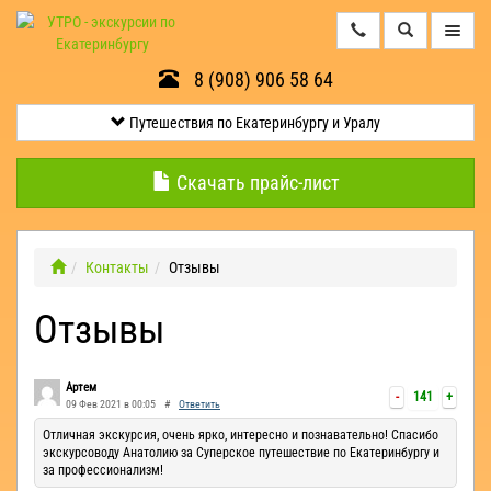
8 (908) 906 58 64
Путешествия
по
Екатеринбургу
Путешествия по Екатеринбургу и Уралу
и
Уралу
Скачать прайс-лист
Минералогические
экскурсии
Контакты
Отзывы
Отзывы
Контакты
Квесты
Артем
-
141
+
09 Фев 2021 в 00:05
#
Ответить
Эксклюзив
Отличная экскурсия, очень ярко, интересно и познавательно! Спасибо
экскурсоводу Анатолию за Суперское путешествие по Екатеринбургу и
за профессионализм!
Оленьи