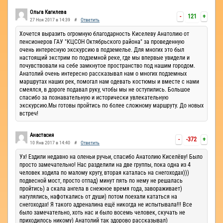
Ручьи
Ольга Кагилева
-
121
+
27 Ноя 2017 в 14:39
#
Ответить
Хочется выразить огромную благодарность Киселеву Анатолию от
пенсионеров ГАУ "КЦСОН Октябрьского района" за проведенную
очень интересную экскурсию в подземелье. Для многих это был
настоящий экстрим по подземной реке, где мы впервые увидели и
почувствовали на себе замкнутое пространство под нашим городом.
Анатолий очень интересно рассказывал нам о многих подземных
маршрутах наших рек, помогал нам одевать костюмы и вместе с нами
смеялся, в дороге подавал руку, чтобы мы не оступились. Большое
спасибо за познавательную и исторически увлекательную
экскурсию.Мы готовы пройтись по более сложному маршруту. До новых
встреч!
Анастасия
-
-372
+
10 Янв 2017 в 14:40
#
Ответить
Ух! Ездили недавно на оленьи ручьи, спасибо Анатолию Киселёву! Было
просто замечательно! Нас разделили на две группы, пока одна из 4
человек ходила по малому кругу, вторая каталась на снегоходах)))
подвесной мост, просто отпад) минут пять по нему не решалась
пройтись) а скала ангела в снежное время года, завораживает)
нагулялись, нафоткались от души) потом поехали кататься на
снегоходах! Я такого адреналина ещё никогда не испытывала!!! Все
было замечательно, хоть нас и было восемь человек, скучать не
приходилось никому) Анатолий так здорово рассказывал)