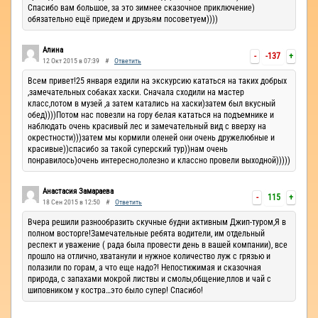
Спасибо вам большое, за это зимнее сказочное приключение)
обязательно ещё приедем и друзьям посоветуем))))
Алина
-
-137
+
12 Окт 2015 в 07:39
#
Ответить
Всем привет!25 января ездили на экскурсию кататься на таких добрых
,замечательных собаках хаски. Сначала сходили на мастер
класс,потом в музей ,а затем катались на хаски)затем был вкусный
обед))))Потом нас повезли на гору белая кататься на подъемнике и
наблюдать очень красивый лес и замечательный вид с вверху на
окрестности)))затем мы кормили оленей они очень дружелюбные и
красивые))спасибо за такой суперский тур))нам очень
понравилось)очень интересно,полезно и классно провели выходной)))))
Анастасия Замараева
-
115
+
18 Сен 2015 в 12:50
#
Ответить
Вчера решили разнообразить скучные будни активным Джип-туром,Я в
полном восторге!Замечательные ребята водители, им отдельный
респект и уважение ( рада была провести день в вашей компании), все
прошло на отлично, хватанули и нужное количество луж с грязью и
полазили по горам, а что еще надо?! Непостижимая и сказочная
природа, с запахами мокрой листвы и смолы,общение,плов и чай с
шиповником у костра…это было супер! Спасибо!