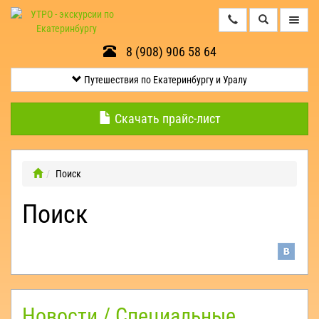
8 (908) 906 58 64
Путешествия
по
Екатеринбургу
Путешествия по Екатеринбургу и Уралу
и
Уралу
Скачать прайс-лист
Минералогические
экскурсии
Поиск
Поиск
Контакты
Квесты
Эксклюзив
Оленьи
Новости / Специальные